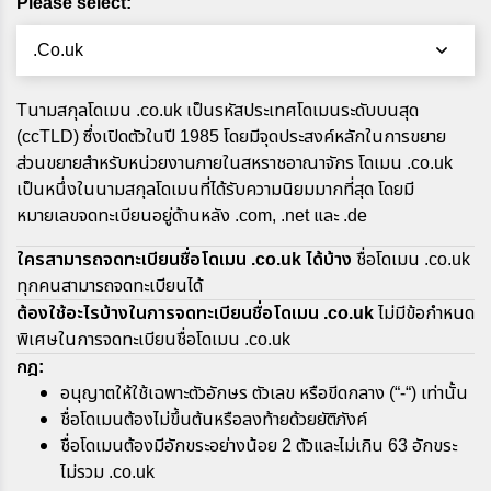
Please select:
.Co.uk
Tนามสกุลโดเมน .co.uk เป็นรหัสประเทศโดเมนระดับบนสุด
(ccTLD) ซึ่งเปิดตัวในปี 1985 โดยมีจุดประสงค์หลักในการขยาย
ส่วนขยายสำหรับหน่วยงานภายในสหราชอาณาจักร โดเมน .co.uk
เป็นหนึ่งในนามสกุลโดเมนที่ได้รับความนิยมมากที่สุด โดยมี
หมายเลขจดทะเบียนอยู่ด้านหลัง .com, .net และ .de
ใครสามารถจดทะเบียนชื่อโดเมน .co.uk ได้บ้าง
ชื่อโดเมน .co.uk
ทุกคนสามารถจดทะเบียนได้
ต้องใช้อะไรบ้างในการจดทะเบียนชื่อโดเมน .co.uk
ไม่มีข้อกำหนด
พิเศษในการจดทะเบียนชื่อโดเมน .co.uk
กฎ:
อนุญาตให้ใช้เฉพาะตัวอักษร ตัวเลข หรือขีดกลาง (“-“) เท่านั้น
ชื่อโดเมนต้องไม่ขึ้นต้นหรือลงท้ายด้วยยัติภังค์
ชื่อโดเมนต้องมีอักขระอย่างน้อย 2 ตัวและไม่เกิน 63 อักขระ
ไม่รวม .co.uk